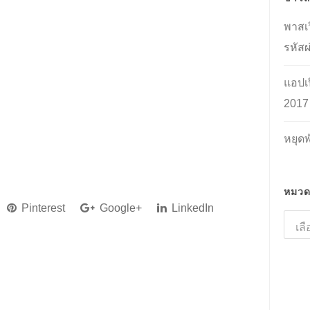
พาสเว
รหัสผ
แอปเป
2017
หยุด
หมวดห
Pinterest
Google+
LinkedIn
หมว
หมู่
ที่
น่า
สนใจ