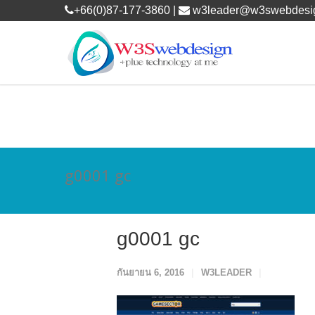
+66(0)87-177-3860 |
w3leader@w3swebdesi
g0001 gc
g0001 gc
กันยายน 6, 2016
W3LEADER