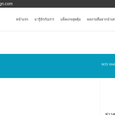
gn.com
หน้าแรก
มารู้จักกับเรา!
แพ็คเกจสุดคุ้ม
ผลงานที่อยากนำเ
W3S Web
ข่าว