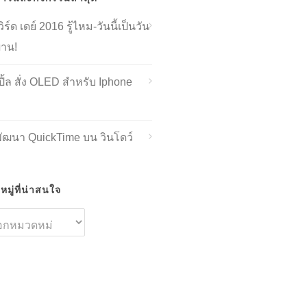
ิร์ด เดย์ 2016 รู้ไหม-วันนี้เป็นวัน
่าน!
ิ้ล สั่ง OLED สำหรับ Iphone
พัฒนา QuickTime บน วินโดว์
มู่ที่น่าสนใจ
ด