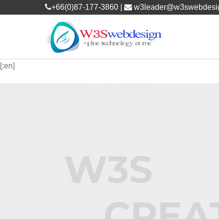
+66(0)87-177-3860 |
w3leader@w3swebdesi
[:en]
W3S
RESE