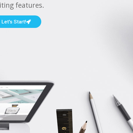
anding page
Let's Start!