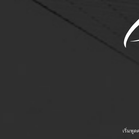
เริ่มพู