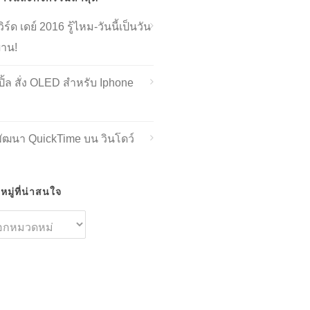
ิร์ด เดย์ 2016 รู้ไหม-วันนี้เป็นวัน
่าน!
ิ้ล สั่ง OLED สำหรับ Iphone
พัฒนา QuickTime บน วินโดว์
มู่ที่น่าสนใจ
ด