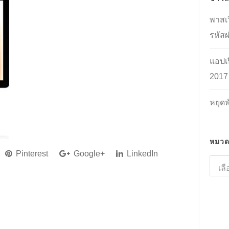
พาสเว
รหัสผ
แอปเป
2017
หยุด
หมวดห
Pinterest
Google+
LinkedIn
หมว
หมู่
ที่
น่า
สนใจ