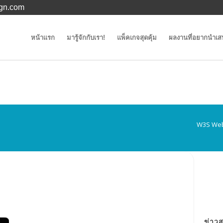
gn.com
หน้าแรก
มารู้จักกับเรา!
แพ็คเกจสุดคุ้ม
ผลงานที่อยากนำเ
W3S Web
ข่าว